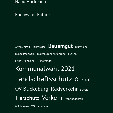
Nabu Bückeburg
Fridays for Future
Bauerngut
Artenvielfalt
Bahntrasse
Blühwiese
Bundestagswahl
Bückeburger Niederung
Evesen
Frings-Michalek
Klimawandel
Kommunalwahl 2021
Landschaftsschutz
Ortsrat
OV Bückeburg
Radverkehr
Scheie
Verkehr
Tierschutz
Volksbegehren
Wildbienen
Wärmepumpe