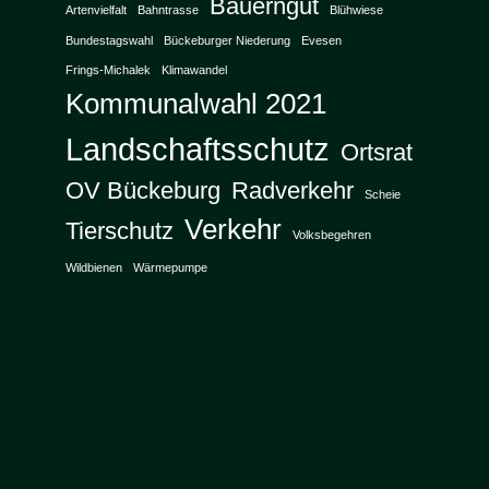
Bauerngut
Artenvielfalt
Bahntrasse
Blühwiese
Bundestagswahl
Bückeburger Niederung
Evesen
Frings-Michalek
Klimawandel
Kommunalwahl 2021
Landschaftsschutz
Ortsrat
OV Bückeburg
Radverkehr
Scheie
Verkehr
Tierschutz
Volksbegehren
Wildbienen
Wärmepumpe