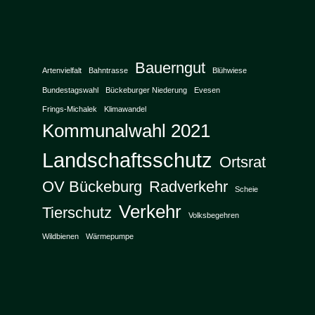
Bauerngut
Artenvielfalt
Bahntrasse
Blühwiese
Bundestagswahl
Bückeburger Niederung
Evesen
Frings-Michalek
Klimawandel
Kommunalwahl 2021
Landschaftsschutz
Ortsrat
OV Bückeburg
Radverkehr
Scheie
Verkehr
Tierschutz
Volksbegehren
Wildbienen
Wärmepumpe